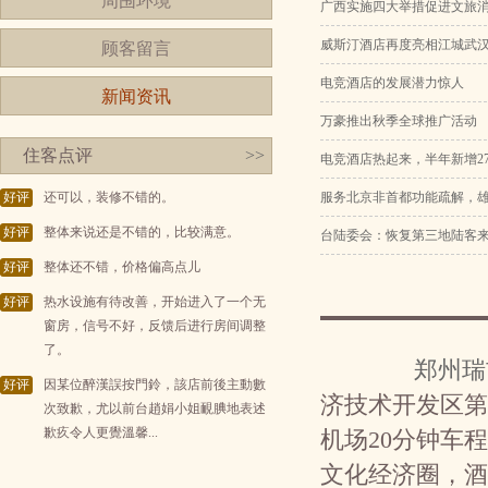
周围环境
广西实施四大举措促进文旅
威斯汀酒店再度亮相江城武
顾客留言
电竞酒店的发展潜力惊人
新闻资讯
万豪推出秋季全球推广活动
住客点评
>>
电竞酒店热起来，半年新增27
好评
还可以，装修不错的。
服务北京非首都功能疏解，
好评
整体来说还是不错的，比较满意。
台陆委会：恢复第三地陆客
好评
整体还不错，价格偏高点儿
好评
热水设施有待改善，开始进入了一个无
窗房，信号不好，反馈后进行房间调整
了。
郑州瑞
好评
因某位醉漢誤按門鈴，該店前後主動數
济技术开发区第
次致歉，尤以前台趙娟小姐靦腆地表述
歉疚令人更覺溫馨...
机场20分钟车
文化经济圈，酒